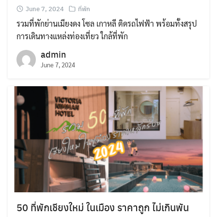
June 7, 2024
ที่พัก
รวมที่พักย่านเมียงดง โซล เกาหลี ติดรถไฟฟ้า พร้อมทั้งสรุป
การเดินทางแหล่งท่องเที่ยว ใกล้ที่พัก
admin
June 7, 2024
50 ที่พักเชียงใหม่ ในเมือง ราคาถูก ไม่เกินพัน