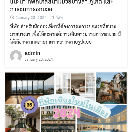
แนะนำ ที่พักใกล้สนามมวยบางลา ภูเก็ต และ
การชมการชกมวย
January 23, 2024
ที่พัก
ที่พัก สำหรับนักท่องเที่ยวที่ต้องการชมการชกมวยที่สนาม
มวยบางลา เพื่อให้สะดวกต่อการเดินทางมาชมการชกมวย มี
ให้เลือกหลากหลายราคา หลากหลายรูปแบบ
admin
January 23, 2024