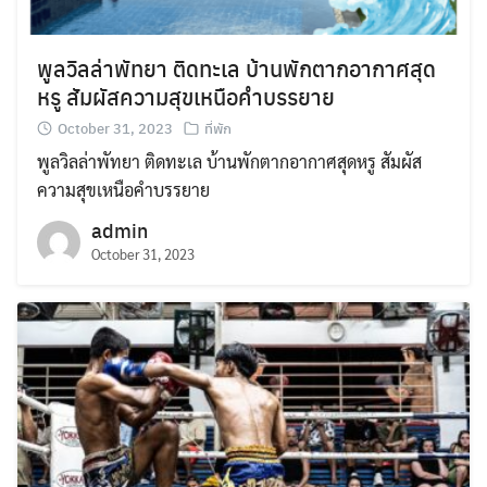
พูลวิลล่าพัทยา ติดทะเล บ้านพักตากอากาศสุด
หรู สัมผัสความสุขเหนือคำบรรยาย
October 31, 2023
ที่พัก
พูลวิลล่าพัทยา ติดทะเล บ้านพักตากอากาศสุดหรู สัมผัส
ความสุขเหนือคำบรรยาย
admin
October 31, 2023