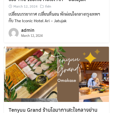
March 12, 2024
ที่พัก
เปลี่ยนบรรยากาศ เปลี่ยนที่นอน พักผ่อนใจกลางกรุงเทพฯ
กับ The Iconic Hotel Ari – Jatujak
admin
March 12, 2024
Search
for:
Tenyuu Grand ร้านโอมากาเสะใจกลางย่าน