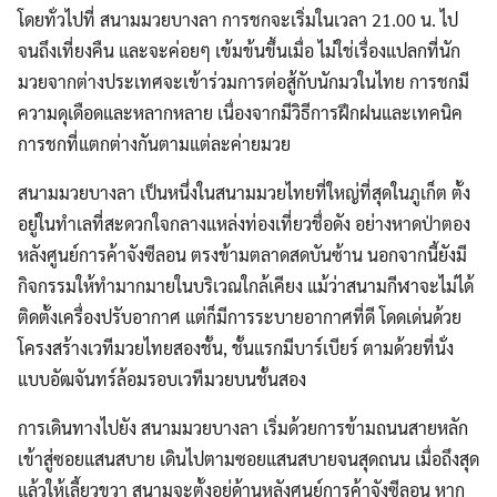
โดยทั่วไปที่ สนามมวยบางลา การชกจะเริ่มในเวลา 21.00 น. ไป
จนถึงเที่ยงคืน และจะค่อยๆ เข้มข้นขึ้นเมื่อ ไม่ใช่เรื่องแปลกที่นัก
มวยจากต่างประเทศจะเข้าร่วมการต่อสู้กับนักมวในไทย การชกมี
ความดุเดือดและหลากหลาย เนื่องจากมีวิธีการฝึกฝนและเทคนิค
การชกที่แตกต่างกันตามแต่ละค่ายมวย
สนามมวยบางลา เป็นหนึ่งในสนามมวยไทยที่ใหญ่ที่สุดในภูเก็ต ตั้ง
อยู่ในทำเลที่สะดวกใจกลางแหล่งท่องเที่ยวชื่อดัง อย่างหาดป่าตอง
หลังศูนย์การค้าจังซีลอน ตรงข้ามตลาดสดบันซ้าน นอกจากนี้ยังมี
กิจกรรมให้ทำมากมายในบริเวณใกล้เคียง แม้ว่าสนามกีฬาจะไม่ได้
ติดตั้งเครื่องปรับอากาศ แต่ก็มีการระบายอากาศที่ดี โดดเด่นด้วย
โครงสร้างเวทีมวยไทยสองชั้น, ชั้นแรกมีบาร์เบียร์ ตามด้วยที่นั่ง
แบบอัฒจันทร์ล้อมรอบเวทีมวยบนชั้นสอง
การเดินทางไปยัง สนามมวยบางลา เริ่มด้วยการข้ามถนนสายหลัก
เข้าสู่ซอยแสนสบาย เดินไปตามซอยแสนสบายจนสุดถนน เมื่อถึงสุด
แล้วให้เลี้ยวขวา สนามจะตั้งอยู่ด้านหลังศูนย์การค้าจังซีลอน หาก