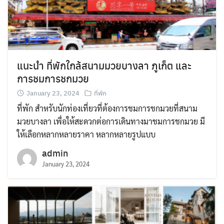
แนะนำ ที่พักใกล้สนามมวยบางลา ภูเก็ต และ
การชมการชกมวย
January 23, 2024
ที่พัก
ที่พัก สำหรับนักท่องเที่ยวที่ต้องการชมการชกมวยที่สนาม
มวยบางลา เพื่อให้สะดวกต่อการเดินทางมาชมการชกมวย มี
ให้เลือกหลากหลายราคา หลากหลายรูปแบบ
admin
January 23, 2024