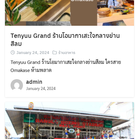
Search
for:
Tenyuu Grand ร้านโอมากาเสะใจกลางย่าน
สีลม
January 24, 2024
ร้านอาหาร
Tenyuu Grand ร้านโอมากาเสะใจกลางย่านสีลม ใครสาย
Omakase ห้ามพลาด
admin
January 24, 2024