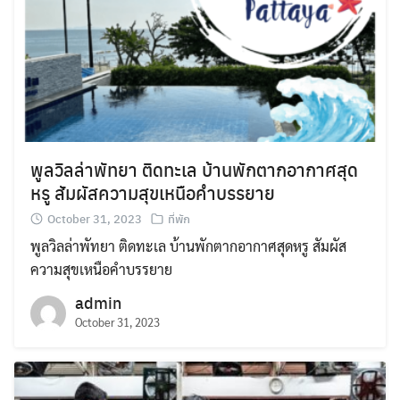
พูลวิลล่าพัทยา ติดทะเล บ้านพักตากอากาศสุด
หรู สัมผัสความสุขเหนือคำบรรยาย
October 31, 2023
ที่พัก
พูลวิลล่าพัทยา ติดทะเล บ้านพักตากอากาศสุดหรู สัมผัส
ความสุขเหนือคำบรรยาย
admin
October 31, 2023