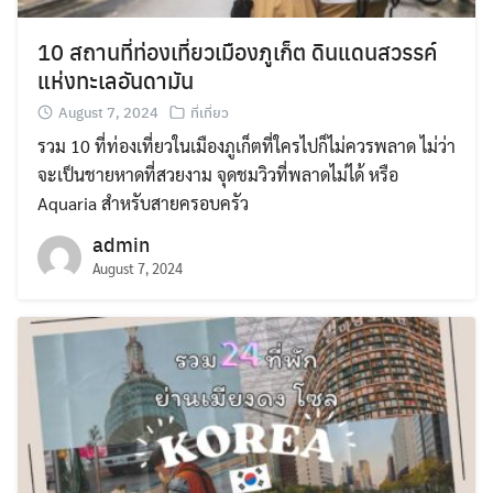
10 สถานที่ท่องเที่ยวเมืองภูเก็ต ดินแดนสวรรค์
แห่งทะเลอันดามัน
August 7, 2024
ที่เที่ยว
รวม 10 ที่ท่องเที่ยวในเมืองภูเก็ตที่ใครไปก็ไม่ควรพลาด ไม่ว่า
จะเป็นชายหาดที่สวยงาม จุดชมวิวที่พลาดไม่ได้ หรือ
Aquaria สำหรับสายครอบครัว
admin
August 7, 2024