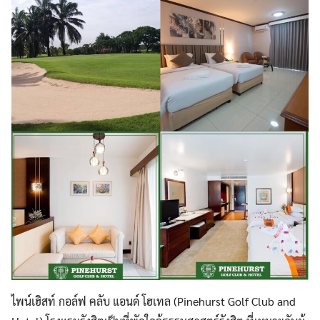
ไพน์เฮิสท์ กอล์ฟ คลับ แอนด์ โฮเทล (Pinehurst Golf Club and