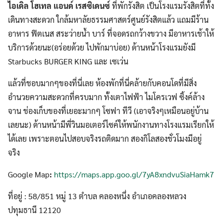
ไอเดิล โฮเทล แอนด์ เรสซิเดนซ์
ที่พักรังสิต เป็นโรงแรมรังสิตที่ทั้ง
เดินทางสะดวก ใกล้มหาลัยธรรมศาสตร์ศูนย์รังสิตแล้ว แถมมีร้าน
อาหาร ฟิตเนส สระว่ายน้ำ บาร์ ที่จอดรถกว้างขวาง มีอาหารเช้าให้
บริการด้วยนะ(อร่อยด้วย ไปพักมาบ่อย) ด้านหน้าโรงแรมยังมี
Starbucks BURGER KING และ เซเว่น
แล้วที่ชอบมากๆของที่นี่เลย ห้องพักที่นี่คล้ายกับคอนโดที่มีสิ่ง
อำนวยความสะดวกที่ครบมาก ทั้งเตาไฟฟ้า ไมโครเวฟ ซิ้งค์ล้าง
จาน ช่องเก็บของที่เยอะมากๆ โซฟา ทีวี (เอาจริงๆเหมือนอยู่บ้าน
เลยนะ) ด้านหน้ามีพี่วินมอเตอร์ไซค์ให้พนักงานทางโรงแรมเรียกให้
ได้เลย เพราะตอนไปสอบจริงรถติดมาก สองกิโลสองชั่วโมงมีอยู่
จริง
Google Map
:
https://maps.app.goo.gl/7yA8xndvuSiaHamk7
ที่อยู่ : 58/851 หมู่ 13 ตำบล คลองหนึ่ง อำเภอคลองหลวง
ปทุมธานี 12120