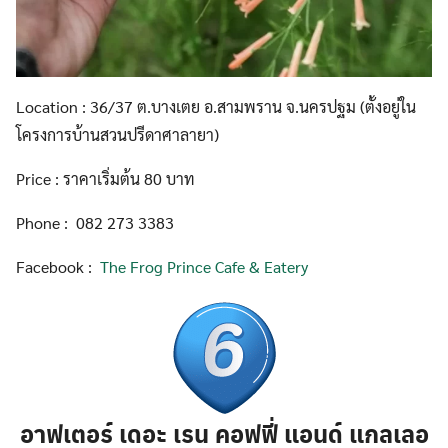
Location : 36/37 ต.บางเตย อ.สามพราน จ.นครปฐม (ตั้งอยู่ใน
โครงการบ้านสวนปรีดาศาลายา)
Price : ราคาเริ่มต้น 80 บาท
Phone : 082 273 3383
Facebook :
The Frog Prince Cafe & Eatery
อาฟเตอร์ เดอะ เรน คอฟฟี่ แอนด์ แกลเลอ