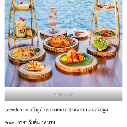
คาเฟ่ ศาลา ยา
Location : ซ.เจริญท่า ต.บางเตย อ.สามพราน จ.นครปฐม
Price : ราคาเริ่มต้น 79 บาท