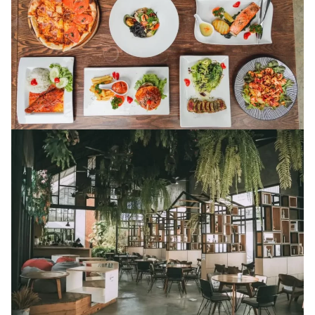
Search
for: