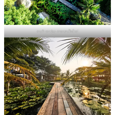
คาเฟ่ นครปฐม ศาลายาเปิดใหม่