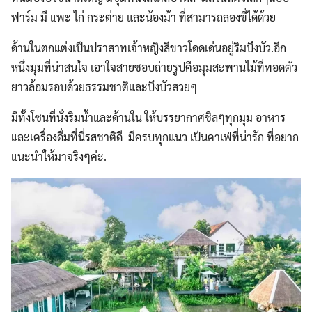
ฟาร์ม มี แพะ ไก่ กระต่าย และน้องม้า ที่สามารถลองขี่ได้ด้วย
ด้านในตกแต่งเป็นปราสาทเจ้าหญิงสีขาวโดดเด่นอยู่ริมบึงบัว.อีก
หนึ่งมุมที่น่าสนใจ เอาใจสายชอบถ่ายรูปคือมุมสะพานไม้ที่ทอดตัว
ยาวล้อมรอบด้วยธรรมชาติและบึงบัวสวยๆ
มีทั้งโซนที่นั่งริมน้ำและด้านใน ให้บรรยากาศชิลๆทุกมุม อาหาร
และเครื่องดื่มที่นี่รสชาติดี มีครบทุกแนว เป็นคาเฟ่ที่น่ารัก ที่อยาก
แนะนำให้มาจริงๆค่ะ.