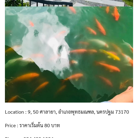
Location : 9, 50 ศาลายา, อำเภอพุทธมณฑล, นครปฐม 73170
Price : ราคาเริ่มต้น 80 บาท