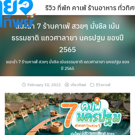
Skip
รีวิว ที่พัก คาเฟ่ ร้านอาหาร ทั่ว
to
content
แนะนำ 7 ร้านคาเฟ่ สวยๆ นั่งชิล เน้น
ธรรมชาติ แถวศาลายา นครปฐม ของปี
2565
แนะนำ 7 ร้านคาเฟ่ สวยๆ นั่งชิล เน้นธรรมชาติ แถวศาลายา นครปฐม ของ
ปี 2565
February 10, 2022
เที่ยวทิพย์
รีวิวคาเฟ่