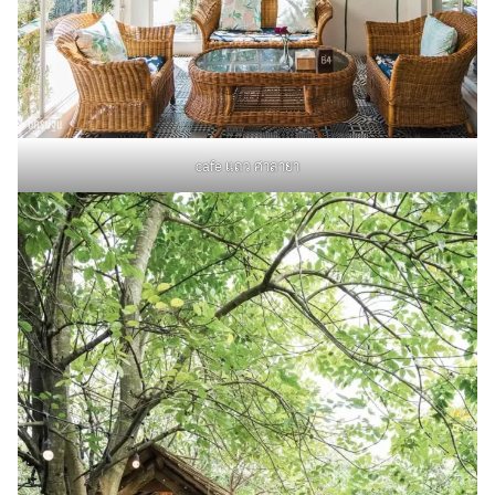
cafe แถว ศาลายา